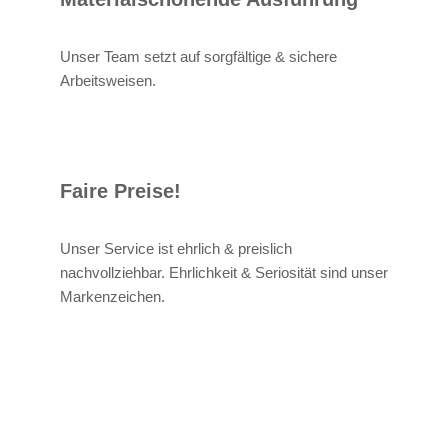
Unser Team setzt auf sorgfältige & sichere
Arbeitsweisen.
Faire Preise!
Unser Service ist ehrlich & preislich
nachvollziehbar. Ehrlichkeit & Seriosität sind unser
Markenzeichen.
Alexander
Ihr
in Breisach
Bruder
Techniker
(Rhein)