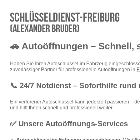
Zum
Inhalt
springen
🚗 Autoöffnungen – Schnell, 
Haben Sie Ihren Autoschlüssel im Fahrzeug eingeschlosse
zuverlässiger Partner für professionelle Autoöffnungen in
F
📞 24/7 Notdienst – Soforthilfe rund
Ein verlorener Autoschlüssel kann jederzeit passieren – d
und hilft Ihnen schnell und professionell weiter.
✅ Unsere Autoöffnungs-Services
Autoschlüssel im Fahrzeug eingeschlossen:
Wir öffn