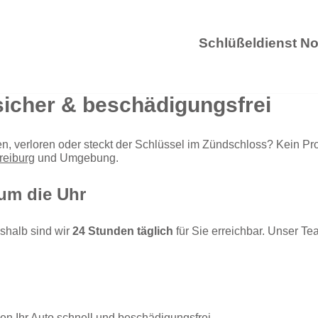
Schlüßeldienst No
sicher & beschädigungsfrei
Schlüß
n, verloren oder steckt der Schlüssel im Zündschloss? Kein P
reiburg
und Umgebung.
 um die Uhr
eshalb sind wir
24 Stunden täglich
für Sie erreichbar. Unser Te
en Ihr Auto schnell und beschädigungsfrei.