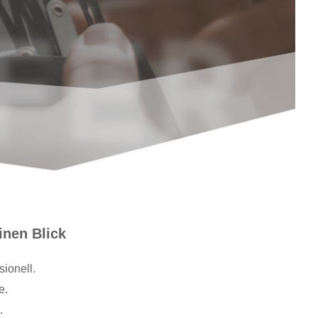
inen Blick
sionell.
e.
.