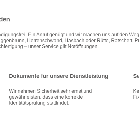
äden
ädigungsfrei. Ein Anruf genügt und wir machen uns auf den Weg.
ggenbrunn, Herrenschwand, Hasbach oder Rütte, Ratschert, Pr
hfertigung – unser Service gilt Notöffnungen.
Dokumente für unsere Dienstleistung
Se
Wir nehmen Sicherheit sehr ernst und
Ke
gewährleisten, dass eine korrekte
Fi
Identitätsprüfung stattfindet.
Alexander Bruder
Ihr Techniker
für Todtnau