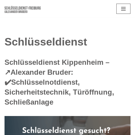
Zum
Inhalt
springen
Schlüsseldienst
Schlüsseldienst Kippenheim –
↗️Alexander Bruder:
✔️Schlüsselnotdienst,
Sicherheitstechnik, Türöffnung,
Schließanlage